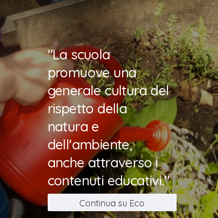
"La scuola
promuove una
generale cultura del
rispetto della
natura e
dell'ambiente,
anche attraverso i
contenuti educativi."
Continua su Eco
Barbapapà..